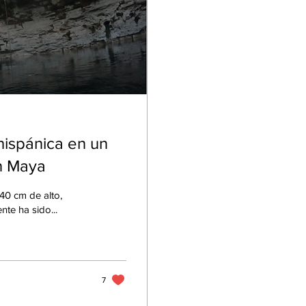
hispánica en un
n Maya
40 cm de alto,
te ha sido...
7