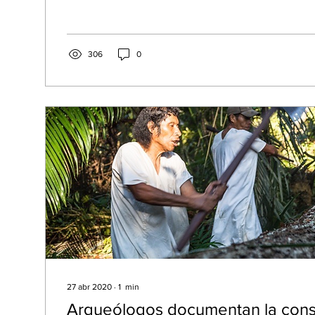
306
0
27 abr 2020
∙
1
min
Arqueólogos documentan la cons