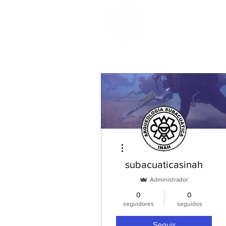
INICIO
Más acciones
subacuaticasinah
Administrador
0
0
seguidores
seguidos
Seguir